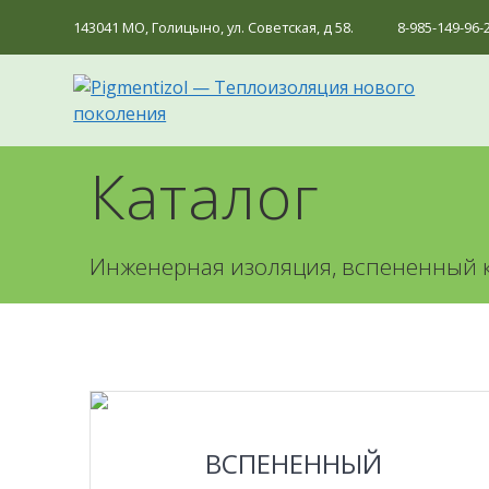
Перейти
143041 МО, Голицыно, ул. Советская, д 58.
8-985-149-96-
к
контенту
Каталог
Инженерная изоляция, вспененный к
ПОДРОБНЕЕ
ВСПЕНЕННЫЙ